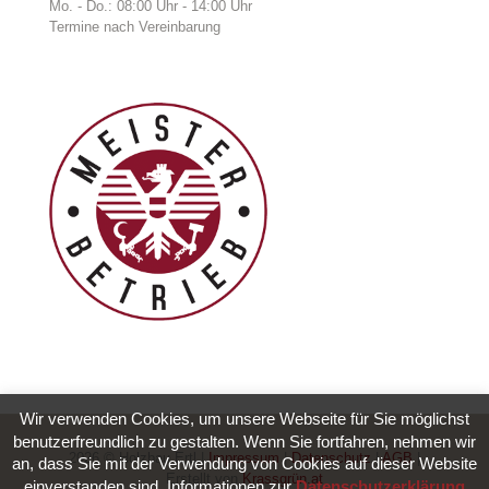
Mo. - Do.: 08:00 Uhr - 14:00 Uhr
Termine nach Vereinbarung
Wir verwenden Cookies, um unsere Webseite für Sie möglichst
benutzerfreundlich zu gestalten. Wenn Sie fortfahren, nehmen wir
2026 © Holzbau Ertl |
Impressum
|
Datenschutz
|
AGB
|
an, dass Sie mit der Verwendung von Cookies auf dieser Website
Erstellt von
Krassgrün.at
einverstanden sind. Informationen zur
Datenschutzerklärung